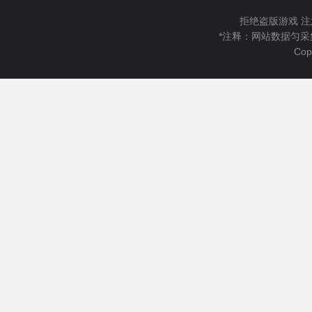
拒绝盗版游戏 注
*注释：网站数据匀采
Cop