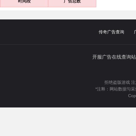
时间段
广告总数
传奇广告查询
开服广告在线查询站
拒绝盗版游戏 注
*注释：网站数据匀采
Cop